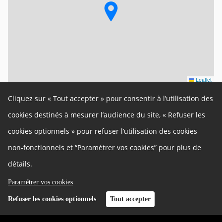
Leaflet
Cliquez sur « Tout accepter » pour consentir à l’utilisation des
Un site de la Métropole de Lyon
Autres liens
cookies destinés à mesurer l’audience du site, « Refuser les
Cookies
Gestion des cookies
cookies optionnels » pour refuser l’utilisation des cookies
Politique de confidentialité
Mentions légales
non-fonctionnels et “Paramétrer vos cookies” pour plus de
Contact
Plan du site
détails.
Accessibilité : partiellement conforme
Charte
Paramétrer vos cookies
Développeurs
Refuser les cookies optionnels
Tout accepter