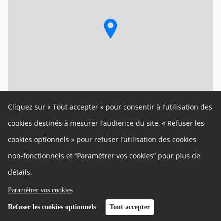
Leaflet
Cliquez sur « Tout accepter » pour consentir à l’utilisation des
Un site de la Métropole de Lyon
cookies destinés à mesurer l’audience du site, « Refuser les
Autres liens
cookies optionnels » pour refuser l’utilisation des cookies
Cookies
Gestion des cookies
non-fonctionnels et “Paramétrer vos cookies” pour plus de
Politique de confidentialité
Mentions légales
détails.
Contact
Plan du site
Paramétrer vos cookies
Accessibilité : partiellement conforme
Charte
Refuser les cookies optionnels
Tout accepter
Développeurs