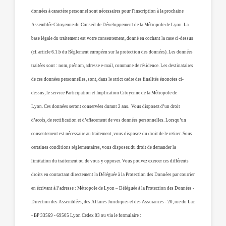
données à caractère personnel sont nécessaires pour l'inscription à la prochaine
Assemblée Citoyenne du Conseil de Développement de la Métropole de Lyon. La
base légale du traitement est votre consentement, donné en cochant la case ci-dessus
(cf. article 6.1.b du Règlement européen sur la protection des données). Les données
traitées sont : nom, prénom, adresse e-mail, commune de résidence. Les destinataires
de ces données personnelles, sont, dans le strict cadre des finalités énoncées ci-
dessus, le service Participation et Implication Citoyenne de la Métropole de
Lyon. Ces données seront conservées durant 2 ans. Vous disposez d’un droit
d’accès, de rectification et d’effacement de vos données personnelles. Lorsqu’un
consentement est nécessaire au traitement, vous disposez du droit de le retirer. Sous
certaines conditions règlementaires, vous disposez du droit de demander la
limitation du traitement ou de vous y opposer. Vous pouvez exercer ces différents
droits en contactant directement la Déléguée à la Protection des Données par courrier
en écrivant à l’adresse : Métropole de Lyon – Déléguée à la Protection des Données -
Direction des Assemblées, des Affaires Juridiques et des Assurances - 20, rue du Lac
- BP 33569 - 69505 Lyon Cedex 03 ou via le formulaire :