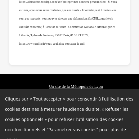
https://demarches.toodego.com/sve/proteger-mes-donnees-personnelles/
. Si vous
estimez, après nous avoir contactés, que vos droits « Informatique et Libertés » ne
sont pas respectés, vous pouvez adresser une réclamation à la CNIL, autorité de
contrôle concernée, à l’adresse suivante : Commission Nationale Informatique et
Libertés, 3 place de Fontenoy 75007 Paris, 01 53 73 22 22,
https://www.cnil.fr/fr/vous-souhaitez-contacter-la-cnil
Un site de la Métropole de Lyon
Autres liens
Cliquez sur « Tout accepter » pour consentir à l’utilisation des
Cookies
Gestion des cookies
cookies destinés à mesurer l’audience du site, « Refuser les
Politique de confidentialité
Mentions légales
cookies optionnels » pour refuser l’utilisation des cookies
Contact
Plan du site
non-fonctionnels et “Paramétrer vos cookies” pour plus de
Accessibilité : partiellement conforme
Charte