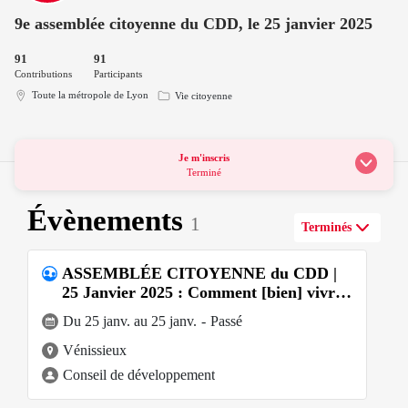
9e assemblée citoyenne du CDD, le 25 janvier 2025
91
91
Contributions
Participants
Toute la métropole de Lyon
Vie citoyenne
Je m'inscris
Terminé
Évènements
1
Terminés
ASSEMBLÉE CITOYENNE du CDD |
25 Janvier 2025 : Comment [bien] vivr
…
Du 25 janv. au 25 janv.
-
Passé
Vénissieux
Conseil de développement