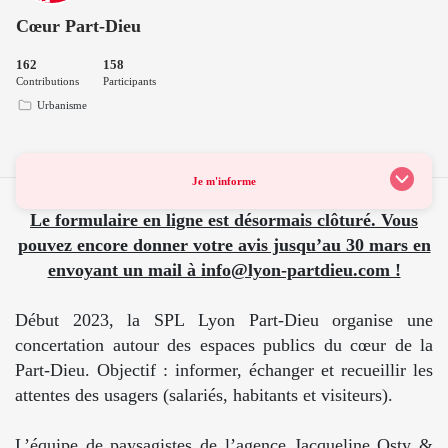
Cœur Part-Dieu
162
158
Contributions
Participants
Urbanisme
Je m'informe
Le formulaire en ligne est désormais clôturé. Vous
pouvez encore donner votre avis jusqu’au 30 mars en
envoyant un mail à info@lyon-partdieu.com !
Début 2023, la SPL Lyon Part-Dieu organise une
concertation autour des espaces publics du cœur de la
Part-Dieu. Objectif : informer, échanger et recueillir les
attentes des usagers (salariés, habitants et visiteurs).
L’équipe de paysagistes de l’agence Jacqueline Osty &