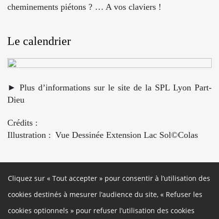
cheminements piétons ? … A vos claviers !
Le calendrier
► Plus d’informations sur le
site de la SPL Lyon Part-
Dieu
Crédits :
Illustration :
Vue Dessinée Extension Lac Sol©Colas
Cliquez sur « Tout accepter » pour consentir à l’utilisation des
Un site de la Métropole de Lyon
Autres liens
cookies destinés à mesurer l’audience du site, « Refuser les
Cookies
Gestion des cookies
cookies optionnels » pour refuser l’utilisation des cookies