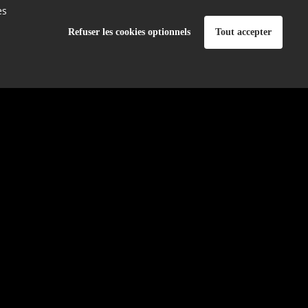
es
Refuser les cookies optionnels
Tout accepter
4
yens
4
6
t