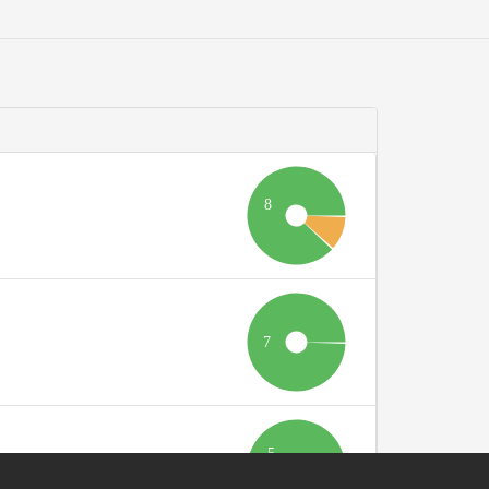
8
7
5