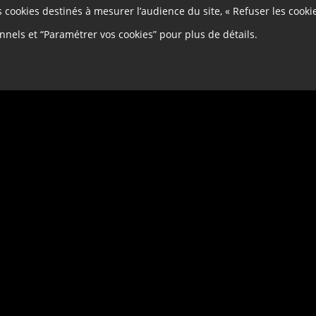
es cookies destinés à mesurer l’audience du site, « Refuser les cooki
onnels et “Paramétrer vos cookies” pour plus de détails.
mples concrets de densification : promoteurs, bailleurs, cito
 d’informations sur les projets d'aménagement
cation : de la convention citoyenne aux concertations par proje