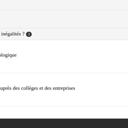
 inégalités ?
3
cologique
auprès des collèges et des entreprises
l’information sur ce qui se fait sur le territoire