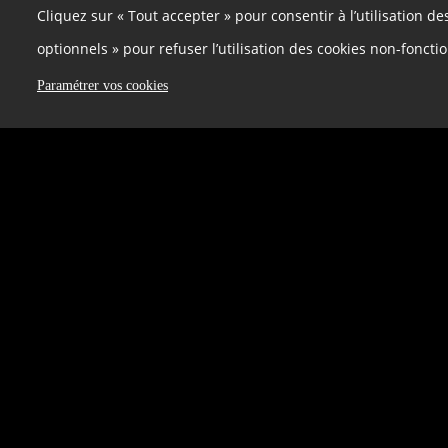
Cliquez sur « Tout accepter » pour consentir à l’utilisation d
optionnels » pour refuser l’utilisation des cookies non-foncti
La densification, solution miracle ?
4
Paramétrer vos cookies
Conseil de développement
•
9 mars 2022
C
Organisation du dialogue autour d’exe
5 votes
0 argument
Conseil de développement
•
9 mars 2022
C
Formation, ateliers hackathon : plus
4 votes
0 argument
Conseil de développement
•
9 mars 2022
C
Acceptabilité citoyenne de la densifi
9 votes
2 arguments