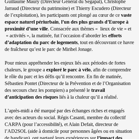
Guillaume Maury (Directeur Général du Segapal), Christophe
Jarraud (Directeur du patrimoine) et Thierry Escudero (Directeur
de l’exploitation), les participants ont plongé au cœur de ce
vaste
espace naturel périurbain
,
l’un des plus grands d’Europe à
proximité d’une ville
. Consacrée aux thèmes « lieux de vie » et
« activités », la matinée, fut l’occasion d’aborder les
efforts
d’adaptation du parc de logements
, tout en découvrant ce havre
de fraîcheur qu’est le parc de Miribel Jonage.
Pour mieux appréhender les enjeux liés aux périodes de fortes
chaleurs, le groupe a
exploré le parc à vélo
, afin de comprendre
le rôle du parc et les défis qu’il rencontre. En fin de matinée,
Sébastien Pontet (Directeur de la Prévention et de l’Organisation
des secours chez les pompiers) a présenté le
travail
d’anticipation des risques
liés à la chaleur qu’il a réalisé.
L’après-midi a été marqué par des échanges riches et engagés
avec des acteurs du social. Régis Casanti, membre du collectif
CARPA (pour l’accessibilité), et Alain Defait, directeur de
l’AD2SOL (aide à domicile pour personnes âgées ou en situation
de handicap), ont partagé leurs expériences sur
l’impact des